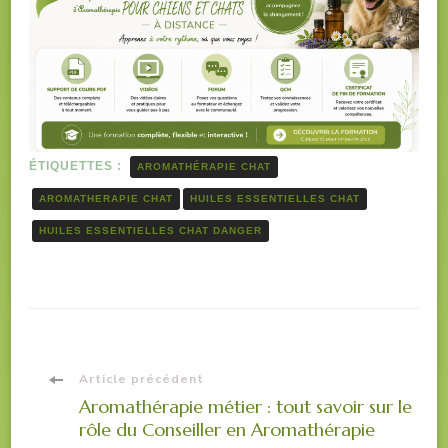
ÉTIQUETTES :
AROMATHÉRAPIE CHAT
AROMATHERAPIE CHAT
HUILES ESSENTIELLES CHAT
HUILES ESSENTIELLES CHAT DANGER
Navigation
Article précédent
Aromathérapie métier : tout savoir sur le
rôle du Conseiller en Aromathérapie
d'article