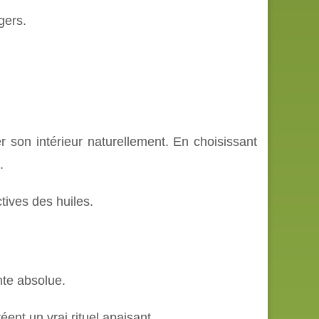
gers.
r son intérieur naturellement. En choisissant
.
ctives des huiles.
nte absolue.
ent un vrai rituel apaisant.