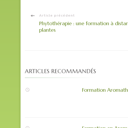
Navigation
Article précédent
Phytothérapie : une formation à dista
plantes
d'article
ARTICLES RECOMMANDÉS
Formation Aromathé