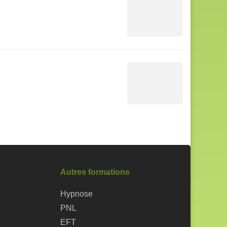
Autres formations
Hypnose
PNL
EFT