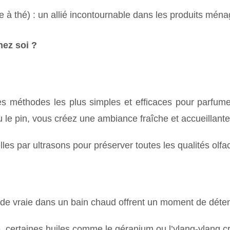
re à thé) : un allié incontournable dans les produits ména
hez soi ?
 des méthodes les plus simples et efficaces pour parfume
 le pin, vous créez une ambiance fraîche et accueillante
elles par ultrasons pour préserver toutes les qualités olfa
nde vraie dans un bain chaud offrent un moment de déte
certaines huiles comme le géranium ou l’ylang-ylang cré