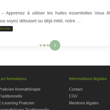
 Apprenez à utiliser les huiles essentielles Vous ê
 soyez débutant ou déjà initié, notre …
MBOURG
Lire la suite
Les formations
Informations légales
Praticien Aromathérapie
Contact
Traditionnelle
CGV
E-Learning Praticien
Mentions légales
Aromathérapie Traditionnelle