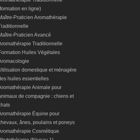
(formation en ligne)
Maître-Praticien Aromathérapie
Traditionnelle
Maître-Praticien Avancé
Aromathérapie Traditionnelle
Formation Huiles Végétales
Aromacologie
Utilisation domestique et ménagère
des huiles essentielles
Aromathérapie Animale pour
animaux de compagnie : chiens et
chats
Aromathérapie Équine pour
chevaux, ânes, poulains et poneys
Aromathérapie Cosmétique
Phytothérapie (Niveau 1)