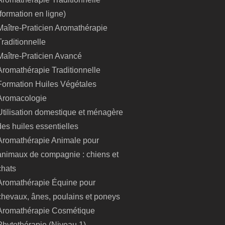
(formation en ligne)
Maître-Praticien Aromathérapie
Traditionnelle
Maître-Praticien Avancé
Aromathérapie Traditionnelle
Formation Huiles Végétales
Aromacologie
Utilisation domestique et ménagère
des huiles essentielles
Aromathérapie Animale pour
animaux de compagnie : chiens et
chats
Aromathérapie Équine pour
chevaux, ânes, poulains et poneys
Aromathérapie Cosmétique
Phytothérapie (Niveau 1)