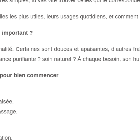
s simples, tu vas vite trouver celles qui te corresponde
lles les plus utiles, leurs usages quotidiens, et comment
t important ?
lité. Certaines sont douces et apaisantes, d’autres fra
nce purifiante ? soin naturel ? À chaque besoin, son hui
s pour bien commencer
aisée.
massage.
ation.