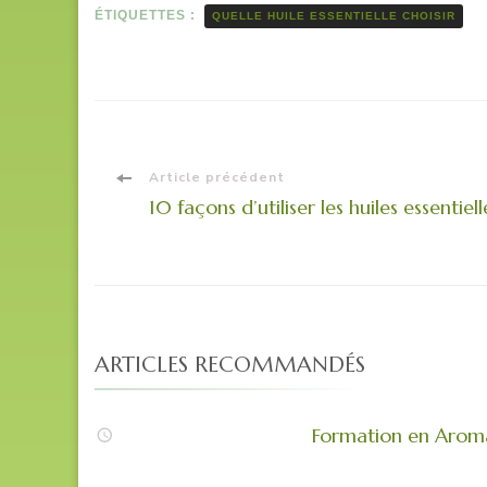
ÉTIQUETTES :
QUELLE HUILE ESSENTIELLE CHOISIR
Navigation
Article précédent
10 façons d’utiliser les huiles essentiel
d'article
ARTICLES RECOMMANDÉS
Formation en Aromat