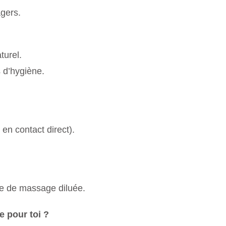
agers.
turel.
s d’hygiène.
en contact direct).
ile de massage diluée.
e pour toi ?