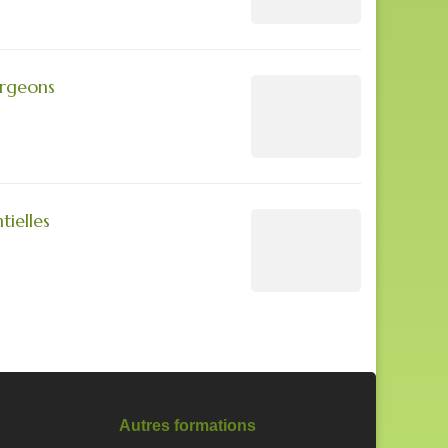
urgeons
tielles
Autres formations